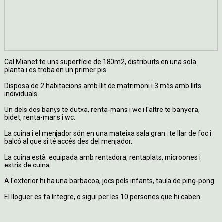
Cal Mianet te una superfície de 180m2, distribuïts en una sola
planta i es troba en un primer pis.
Disposa de 2 habitacions amb llit de matrimoni i 3 més amb llits
individuals.
Un dels dos banys te dutxa, renta-mans i wc i l'altre te banyera,
bidet, renta-mans i wc.
La cuina i el menjador són en una mateixa sala gran i te llar de foc i
balcó al que si té accés des del menjador.
La cuina està equipada amb rentadora, rentaplats, microones i
estris de cuina.
A l'exterior hi ha una barbacoa, jocs pels infants, taula de ping-pong
El lloguer es fa íntegre, o sigui per les 10 persones que hi caben.