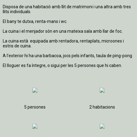
Disposa de una habitació amb llit de matrimoni i una altra amb tres
llits individuals.
El bany te dutxa, renta-mans i wc.
La cuina i el menjador són en una mateixa sala amb llar de foc.
La cuina està equipada amb rentadora, rentaplats, microones i
estris de cuina.
A l'exterior hi ha una barbacoa, jocs pels infants, taula de ping-pong
El lloguer es fa í­ntegre, o sigui per les 5 persones que hi caben.
5 persones
2 habitacions