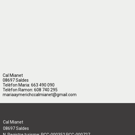
Cal Mianet
08697 Saldes
Telèfon Maria: 663 490 090
Telèfon Ramon: 608 740 295
mariaaymerichccalmianet@gmail.com
Cal Mianet
08697 Saldes
N. Registre turisme: PCC-000352 PCC-000727