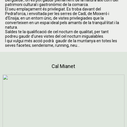
Berguedà , on es pot gaudir plenament de la natura així­ com del
patrimoni cultural i gastronòmic de la comarca.
El seu emplaçament és privilegiat. Es troba davant del
Pedraforca, i envoltada per les serres de Cadí­, de Moixeró i
d'Ensija; en un entorn únic, de vistes privilegiades que la
converteixen en un espai ideal pels amants de la tranquil·litat i la
natura.
Saldes te la qualificació de cel nocturn de qualitat, per tant
podreu gaudir d'unes vistes del cel nocturn inigualables.
I qui vulgui més acció podrà gaudir de la muntanya en totes les
seves facetes; senderisme, running, neu...
Cal Mianet