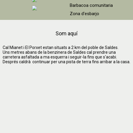
Barbacoa comunitaria
Zona d'esbarjo
A l'hivern la neu ho cobreix
tot
Som aquí
Cal Mianet i El Porxet estan situats a 2 km del poble de Saldes.
Uns metres abans de la benzinera de Saldes cal prendre una
carretera asfaltada a ma esquerra i seguir-la fins que s'acabi.
Després caldrà continuar per una pista de terra fins arribar a la casa.